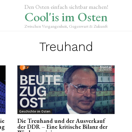
Den Osten einfach sichtbar machen!
Cool'is im Osten
Zwischen Vergangenheit, Gegenwart & Zukunft
Treuhand
Geschichte im Osten
ie
Die Treuhand und der Ausverkauf
ng
der DDR – Eine kritische Bilanz der