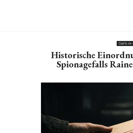
Cool'is im
Historische Einordn
Spionagefalls Raine