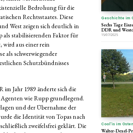
xistenzielle Bedrohung für die
atischen Rechtsstaates. Diese
Geschichte im 
Sechs Tage Eisz
nd West zeigen sich deutlich in
DDR und Westde
als stabilisierenden Faktor für
15/07/2025
 wird aus einer rein
ise als schwerwiegender
estlichen Schutzbündnisses
m Jahr 1989 änderte sich die
ür Agenten wie Rupp grundlegend.
erlagen und der Übernahme der
rde die Identität von Topas nach
hließlich zweifelsfrei geklärt. Die
Cool'is im Oste
Walter-Dexel-Pr