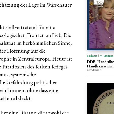
nschätzung der Lage im Warschauer
t stellvertretend für eine
deologischen Fronten aufrieb. Die
onalstaat im herkömmlichen Sinne,
 der Hoffnung auf die
Leben im Osten
ophe in Zentraleuropa. Heute ist
DDR-Handrührg
e Paradoxien des Kalten Krieges.
Handhaarschnei
26/04/2025
smus, systemische
che Gefährdung politischer
in können, ohne dass eine
cetten abdeckt.
aher eine Distanz, die sowohl die