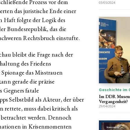
schließende Prozess vor dem
03/05/2024
rten das juristische Ende einer
n Haft folgte der Logik des
er Bundesrepublik, das die
schweren Rechtsbruch einstufte.
schau bleibt die Frage nach der
haltung des Friedens
t Spionage das Misstrauen
ann gerade die präzise
s Gegners fatale
Geschichte im 
Im DDR Museum 
s Selbstbild als Akteur, der über
Vergangenheit?
29/04/2024
rettete, muss dabei kritisch als
g betrachtet werden. Dennoch
ormationen in Krisenmomenten