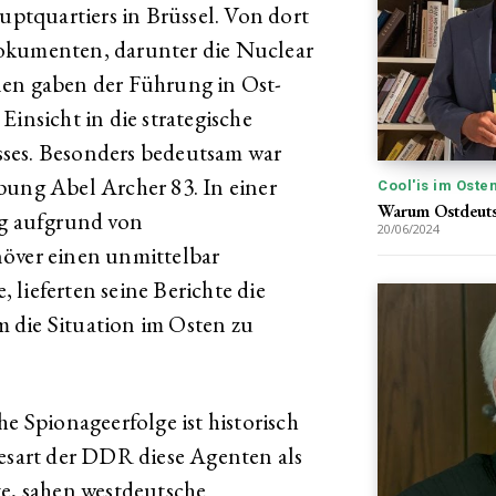
tquartiers in Brüssel. Von dort
Dokumenten, darunter die Nuclear
nen gaben der Führung in Ost-
Einsicht in die strategische
ses. Besonders bedeutsam war
ng Abel Archer 83. In einer
Cool'is im Oste
Warum Ostdeutsc
ng aufgrund von
20/06/2024
növer einen unmittelbar
lieferten seine Berichte die
 die Situation im Osten zu
he Spionageerfolge ist historisch
Lesart der DDR diese Agenten als
te, sahen westdeutsche