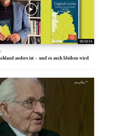
00:02:34
n
hland anders ist – und es auch bleiben wird