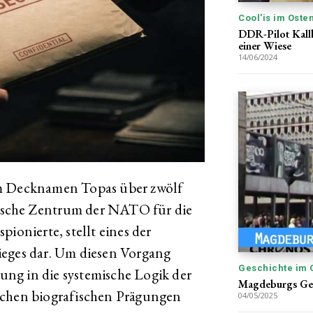
Cool'is im Oste
DDR-Pilot Kallba
einer Wiese
14/06/2024
em Decknamen Topas über zwölf
ärische Zentrum der NATO für die
nierte, stellt eines der
ieges dar. Um diesen Vorgang
Geschichte im 
nung in die systemische Logik der
Magdeburgs Ges
schen biografischen Prägungen
04/05/2025