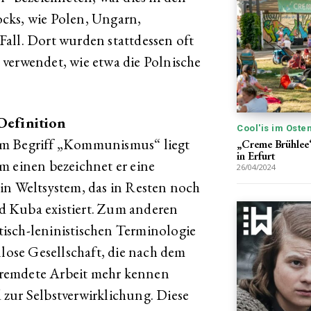
cks, wie Polen, Ungarn,
all. Dort wurden stattdessen oft
verwendet, wie etwa die Polnische
Definition
Cool'is im Oste
em Begriff „Kommunismus“ liegt
„Creme Brühlee“
in Erfurt
m einen bezeichnet er eine
26/04/2024
in Weltsystem, das in Resten noch
d Kuba existiert. Zum anderen
isch-leninistischen Terminologie
nlose Gesellschaft, die nach dem
remdete Arbeit mehr kennen
zur Selbstverwirklichung. Diese