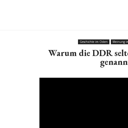
Geschichte im Osten
Meinung i
Warum die DDR selt
genann