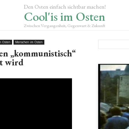
Den Osten einfach sichtbar machen!
Cool'is im Osten
Zwischen Vergangenheit, Gegenwart & Zukunft
m Osten
Menschen im Osten
en „kommunistisch“
t wird