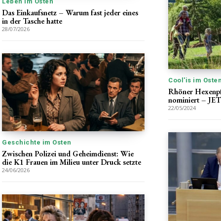
Leben im Osten
Das Einkaufsnetz – Warum fast jeder eines
in der Tasche hatte
28/07/2026
Cool'is im Oste
Rhöner Hexenpf
nominiert – 
22/05/2024
Geschichte im Osten
Zwischen Polizei und Geheimdienst: Wie
die K1 Frauen im Milieu unter Druck setzte
24/06/2026