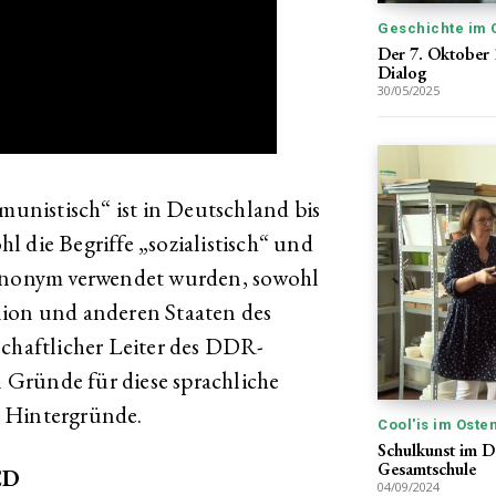
Geschichte im 
Der 7. Oktober 
Dialog
30/05/2025
nistisch“ ist in Deutschland bis
 die Begriffe „sozialistisch“ und
synonym verwendet wurden, sowohl
nion und anderen Staaten des
schaftlicher Leiter des DDR-
Gründe für diese sprachliche
n Hintergründe.
Cool'is im Oste
Schulkunst im D
Gesamtschule
ED
04/09/2024