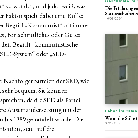
Geschichte im 
r“ verwendet, und jeder weiß, was
Die Erfahrunge
Staatssicherheit
r Faktor spielt dabei eine Rolle:
16/09/2024
er Begriff „Kommunist“ oft immer
s, Fortschrittliches oder Gutes.
 den Begriff „kommunistische
 „SED-System“ oder „SED-
ie Nachfolgerparteien der SED, wie
, sehr bequem. Sie können
prechen, da die SED als Partei
efere Auseinandersetzung mit der
Leben im Osten
n bis 1989 gehandelt wurde. Die
Wenn die Stille
07/12/2025
sation, statt auf die