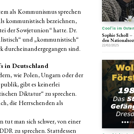
tem als Kommunismus sprechen
als kommunistisch bezeichnen,
Cool'is im Oste
ei der Sowjetunion“ hatte. Dr.
Sophie Scholl –
ialistisch“ und „kommunistisch“
den Nationalsoz
22/02/2025
rk durcheinandergegangen sind.
fs in Deutschland
ern, wie Polen, Ungarn oder der
blik, gibt es keinerlei
schen Diktatur“ zu sprechen.
uch, die Herrschenden als
 tut man sich schwer, von einer
 DDR zu sprechen. Stattdessen