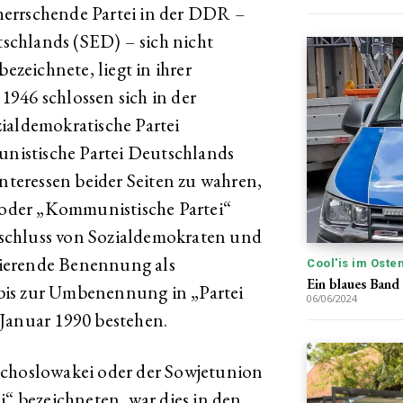
errschende Partei in der DDR –
utschlands (SED) – sich nicht
bezeichnete, liegt in ihrer
946 schlossen sich in der
ialdemokratische Partei
istische Partei Deutschlands
eressen beider Seiten zu wahren,
oder „Kommunistische Partei“
schluss von Sozialdemokraten und
ierende Benennung als
Cool'is im Oste
Ein blaues Band 
b bis zur Umbenennung in „Partei
06/06/2024
 Januar 1990 bestehen.
echoslowakei oder der Sowjetunion
i“ bezeichneten, war dies in den