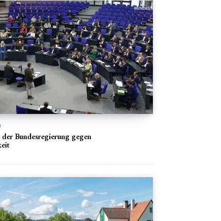
n
 der Bundesregierung gegen
eit