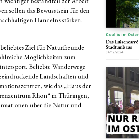
n wichtiger Bestandteil der Arbeit
iven sollen das Bewusstsein für den
nachhaltigen Handelns stärken.
Cool'is im Oste
Das Luisencarré
 beliebtes Ziel für Naturfreunde
Stadtumbaus
04/12/2024
ahlreiche Möglichkeiten zum
ntersport. Beliebte Wanderwege
beeindruckende Landschaften und
rmationszentren, wie das „Haus der
ärenzentrum Rhön“ in Thüringen,
ormationen über die Natur und