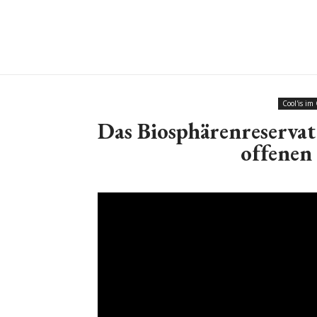
Cool'is im
Das Biosphärenreservat
offenen