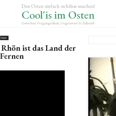
Den Osten einfach sichtbar machen!
Cool'is im Osten
Zwischen Vergangenheit, Gegenwart & Zukunft
 Osten
 Rhön ist das Land der
 Fernen