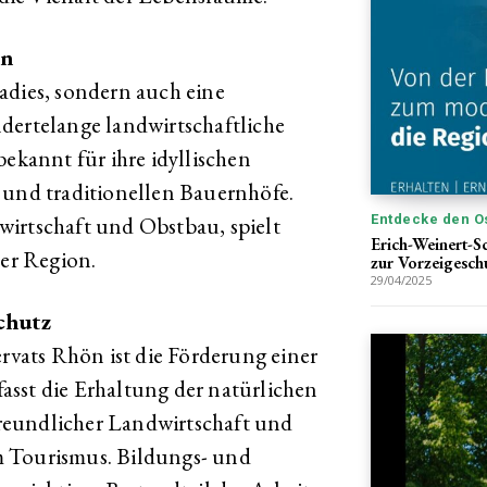
en
adies, sondern auch eine
dertelange landwirtschaftliche
bekannt für ihre idyllischen
 und traditionellen Bauernhöfe.
wirtschaft und Obstbau, spielt
Entdecke den O
Erich-Weinert-S
der Region.
zur Vorzeigesch
29/04/2025
chutz
ervats Rhön ist die Förderung einer
asst die Erhaltung der natürlichen
reundlicher Landwirtschaft und
m Tourismus. Bildungs- und