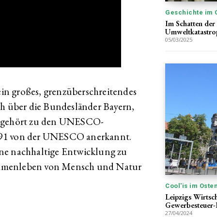
Geschichte im 
Im Schatten der
Umweltkatastrop
05/03/2025
ein großes, grenzüberschreitendes
ch über die Bundesländer Bayern,
s gehört zu den UNESCO-
991 von der UNESCO anerkannt.
 eine nachhaltige Entwicklung zu
ammenleben von Mensch und Natur
Cool'is im Oste
Leipzigs Wirtsch
Gewerbesteuer-
27/04/2024