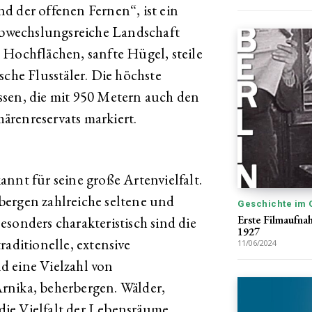
d der offenen Fernen“, ist ein
 abwechslungsreiche Landschaft
 Hochflächen, sanfte Hügel, steile
sche Flusstäler. Die höchste
ssen, die mit 950 Metern auch den
ärenreservats markiert.
nnt für seine große Artenvielfalt.
bergen zahlreiche seltene und
Geschichte im 
Erste Filmaufna
sonders charakteristisch sind die
1927
raditionelle, extensive
11/06/2024
d eine Vielzahl von
rnika, beherbergen. Wälder,
ie Vielfalt der Lebensräume.