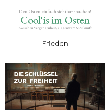
Den Osten einfach sichtbar machen!
Cool'is im Osten
Zwischen Vergangenheit, Gegenwart & Zukunft
Frieden