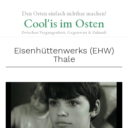
Den Osten einfach sichtbar machen!
Cool'is im Osten
Zwischen Vergangenheit, Gegenwart & Zukunft
Eisenhüttenwerks (EHW)
Thale