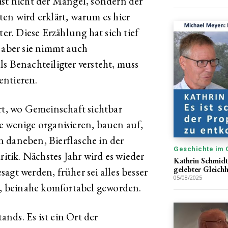
ist nicht der Mangel, sondern der
en wird erklärt, warum es hier
ter. Diese Erzählung hat sich tief
 aber sie nimmt auch
s Benachteiligter versteht, muss
entieren.
rt, wo Gemeinschaft sichtbar
e wenige organisieren, bauen auf,
 daneben, Bierflasche in der
Geschichte im 
ritik. Nächstes Jahr wird es wieder
Kathrin Schmidt
gelebter Gleichh
agt werden, früher sei alles besser
05/08/2025
rt, beinahe komfortabel geworden.
tands. Es ist ein Ort der