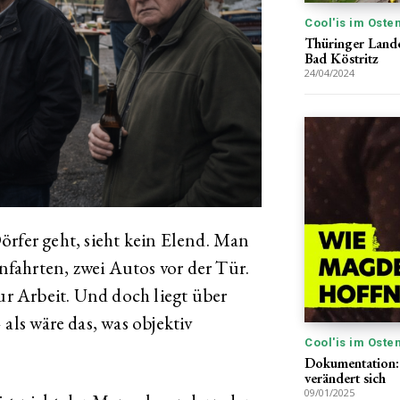
Cool'is im Oste
Thüringer Lande
Bad Köstritz
24/04/2024
örfer geht, sieht kein Elend. Man
infahrten, zwei Autos vor der Tür.
 Arbeit. Und doch liegt über
als wäre das, was objektiv
Cool'is im Oste
Dokumentation:
verändert sich
09/01/2025