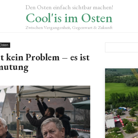
Den Osten einfach sichtbar machen!
Cool'is im Osten
Zwischen Vergangenheit, Gegenwart & Zukunft
 Osten
t kein Problem – es ist
mutung