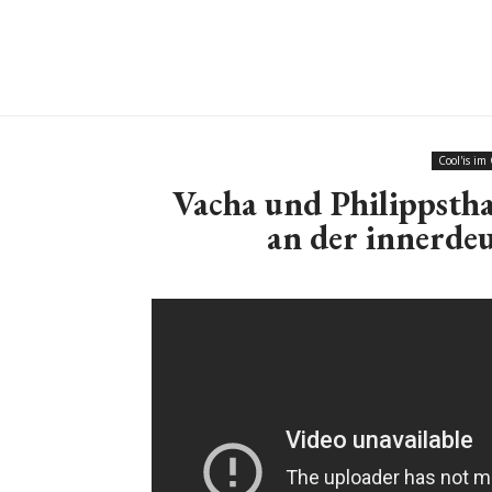
Cool'is im
Vacha und Philippstha
an der innerde