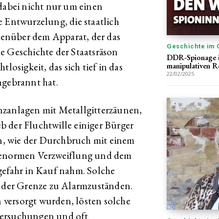
 dabei nicht nur um einen
e Entwurzelung, die staatlich
enüber dem Apparat, der das
Geschichte im 
e Geschichte der Staatsräson
DDR-Spionage i
losigkeit, das sich tief in das
manipulativen 
22/02/2025
ngebrannt hat.
nzanlagen mit Metallgitterzäunen,
 der Fluchtwille einiger Bürger
, wie der Durchbruch mit einem
r enormen Verzweiflung und dem
gefahr in Kauf nahm. Solche
n der Grenze zu Alarmzuständen.
versorgt wurden, lösten solche
tersuchungen und oft