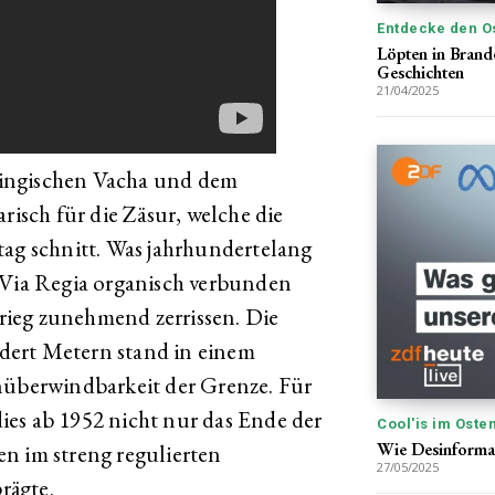
Entdecke den O
Löpten in Brand
Geschichten
21/04/2025
ingischen Vacha und dem
risch für die Zäsur, welche die
tag schnitt. Was jahrhundertelang
 Via Regia organisch verbunden
ieg zunehmend zerrissen. Die
dert Metern stand in einem
nüberwindbarkeit der Grenze. Für
es ab 1952 nicht nur das Ende der
Cool'is im Oste
Wie Desinformat
n im streng regulierten
27/05/2025
rägte.