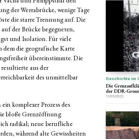
r Vacha und Philippsthal den
ung der Werrabrücke, wenige Tage
öste die starre Trennung auf. Die
h auf der Brücke begegneten,
gst und Isolation. Für viele
n dem die geografische Karte
ngsfreiheit übereinstimmte. Die
resultierte aus der
rreichbarkeit des unmittelbar
Geschichte im 
Die Grenzaufklä
der DDR-Grenzp
11/05/2025
ein komplexer Prozess des
ie bloße Grenzöffnung
ich radikal; neue berufliche
erden, während alte Gewissheiten