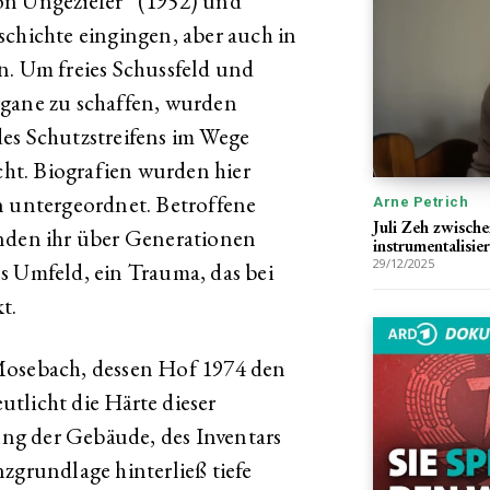
on Ungeziefer“ (1952) und
schichte eingingen, aber auch in
n. Um freies Schussfeld und
rgane zu schaffen, wurden
es Schutzstreifens im Wege
ht. Biografien wurden hier
n untergeordnet. Betroffene
Arne Petrich
Juli Zeh zwisch
unden ihr über Generationen
instrumentalisie
29/12/2025
s Umfeld, ein Trauma, das bei
t.
Mosebach, dessen Hof 1974 den
tlicht die Härte dieser
ng der Gebäude, des Inventars
zgrundlage hinterließ tiefe