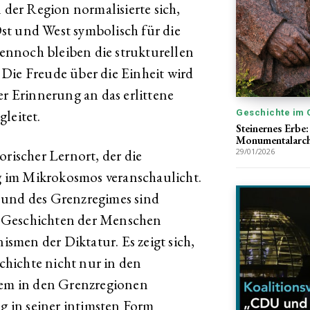
er Region normalisierte sich,
st und West symbolisch für die
nnoch bleiben die strukturellen
Die Freude über die Einheit wird
er Erinnerung an das erlittene
leitet.
Geschichte im 
Steinernes Erbe
Monumentalarch
orischer Lernort, der die
29/01/2026
 im Mikrokosmos veranschaulicht.
 und des Grenzregimes sind
 Geschichten der Menschen
men der Diktatur. Es zeigt sich,
hichte nicht nur in den
llem in den Grenzregionen
ag in seiner intimsten Form