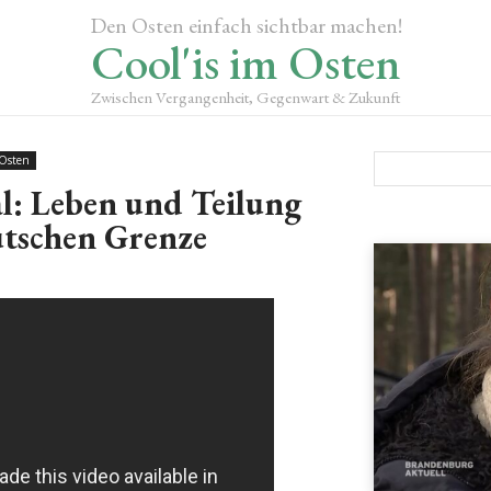
Den Osten einfach sichtbar machen!
Cool'is im Osten
Zwischen Vergangenheit, Gegenwart & Zukunft
 Osten
l: Leben und Teilung
utschen Grenze