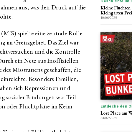
Geschichte im 
ahmen aus, was den Druck auf die
Kleine Fluchte
Kleingärten Fre
öhte.
10/06/2025
 (MfS) spielte eine zentrale Rolle
g im Grenzgebiet. Das Ziel war
uchtversuchen und die Kontrolle
Durch ein Netz aus Inoffiziellen
 des Misstrauens geschaffen, die
neinreichte. Besonders Familien,
 sahen sich Repressionen und
ng sozialer Bindungen war Teil
tion oder Fluchtpläne im Keim
Entdecke den O
Lost Place am W
24/02/2025