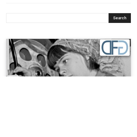
Jenapolis
Jena – Ehrlichkeit statt Zweckoptimismus: Was Bürger jetzt
erwarten dürfen!
19/06/2026