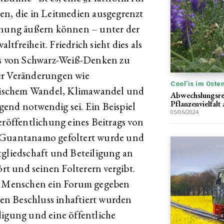
en, die in Leitmedien ausgegrenzt
einung äußern können – unter der
freiheit. Friedrich sieht dies als
its von Schwarz-Weiß-Denken zu
er Veränderungen wie
Cool'is im Oste
ischem Wandel, Klimawandel und
Abwechslungsrei
Pflanzenvielfalt
end notwendig sei. Ein Beispiel
05/06/2024
eröffentlichung eines Beitrags von
n Guantanamo gefoltert wurde und
tgliedschaft und Beteiligung an
t und seinen Folterern vergibt.
en Menschen ein Forum gegeben
chen Beschluss inhaftiert wurden
digung und eine öffentliche