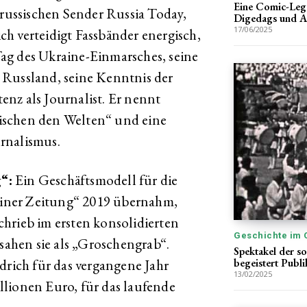
Eine Comic-Lege
ussischen Sender Russia Today,
Digedags und A
17/06/2025
ich verteidigt Fassbänder energisch,
ag des Ukraine-Einmarsches, seine
 Russland, seine Kenntnis der
nz als Journalist. Er nennt
ischen den Welten“ und eine
rnalismus.
“:
Ein Geschäftsmodell für die
rliner Zeitung“ 2019 übernahm,
schrieb im ersten konsolidierten
Geschichte im 
 sahen sie als „Groschengrab“.
Spektakel der so
drich für das vergangene Jahr
begeistert Publ
13/02/2025
lionen Euro, für das laufende