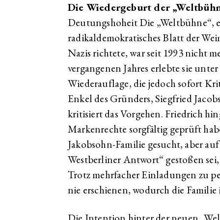
Die Wiedergeburt der „Weltbühn
Deutungshoheit Die „Weltbühne“, ein
radikaldemokratisches Blatt der Wei
Nazis richtete, war seit 1993 nicht 
vergangenen Jahres erlebte sie unter
Wiederauflage, die jedoch sofort Krit
Enkel des Gründers, Siegfried Jacob
kritisiert das Vorgehen. Friedrich h
Markenrechte sorgfältig geprüft ha
Jakobsohn-Familie gesucht, aber auf 
Westberliner Antwort“ gestoßen sei
Trotz mehrfacher Einladungen zu per
nie erschienen, wodurch die Familie i
Die Intention hinter der neuen „Welt