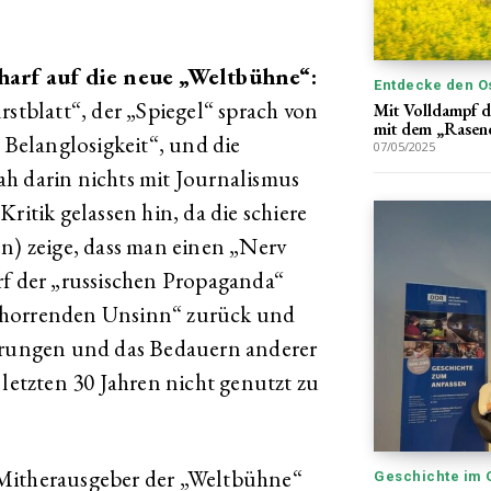
charf auf die neue „Weltbühne“:
Entdecke den O
rstblatt“, der „Spiegel“ sprach von
Mit Volldampf d
mit dem „Rasen
r Belanglosigkeit“, und die
07/05/2025
h darin nichts mit Journalismus
ritik gelassen hin, da die schiere
en) zeige, dass man einen „Nerv
rf der „russischen Propaganda“
„horrenden Unsinn“ zurück und
derungen und das Bedauern anderer
 letzten 30 Jahren nicht genutzt zu
 Mitherausgeber der „Weltbühne“
Geschichte im 