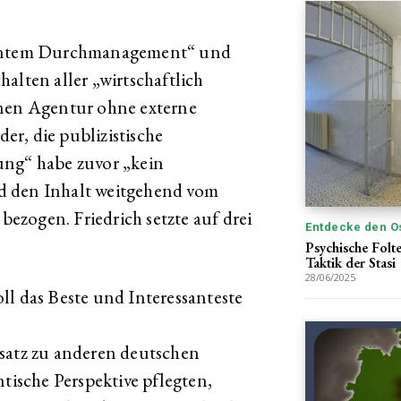
quentem Durchmanagement“ und
alten aller „wirtschaftlich
rnen Agentur ohne externe
r, die publizistische
ung“ habe zuvor „kein
d den Inhalt weitgehend vom
zogen. Friedrich setzte auf drei
Entdecke den O
Psychische Folte
Taktik der Stasi
28/06/2025
l das Beste und Interessanteste
satz zu anderen deutschen
ntische Perspektive pflegten,