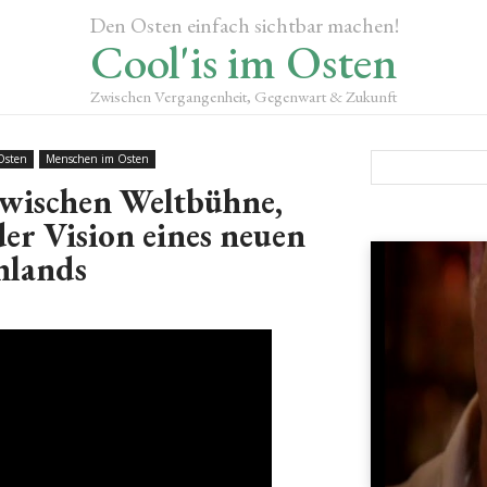
Den Osten einfach sichtbar machen!
Cool'is im Osten
Zwischen Vergangenheit, Gegenwart & Zukunft
Osten
Menschen im Osten
Zwischen Weltbühne,
er Vision eines neuen
hlands