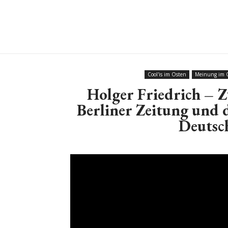
Cool'is im Osten
Meinung im 
Holger Friedrich – 
Berliner Zeitung und d
Deutsc