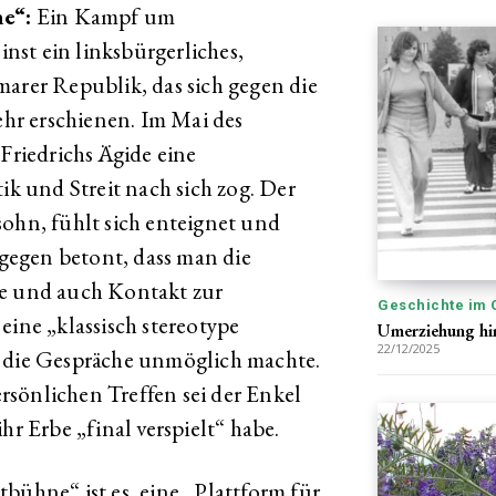
e“:
Ein Kampf um
st ein linksbürgerliches,
marer Republik, das sich gegen die
mehr erschienen. Im Mai des
 Friedrichs Ägide eine
ik und Streit nach sich zog. Der
sohn, fühlt sich enteignet und
ingegen betont, dass man die
be und auch Kontakt zur
Geschichte im 
eine „klassisch stereotype
Umerziehung hi
22/12/2025
, die Gespräche unmöglich machte.
sönlichen Treffen sei der Enkel
hr Erbe „final verspielt“ habe.
bühne“ ist es, eine „Plattform für