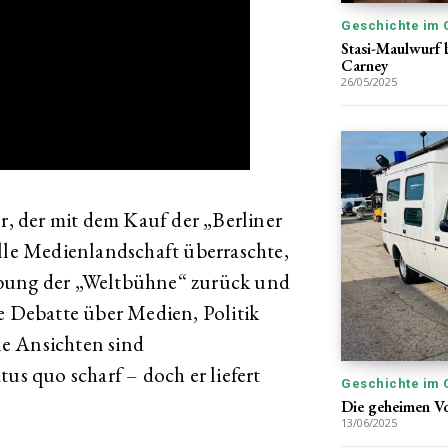
Geschichte im 
Stasi-Maulwurf b
Carney
26/05/2025
r, der mit dem Kauf der „Berliner
elle Medienlandschaft überraschte,
ebung der „Weltbühne“ zurück und
te Debatte über Medien, Politik
e Ansichten sind
tus quo scharf – doch er liefert
Geschichte im 
Die geheimen V
13/06/2025