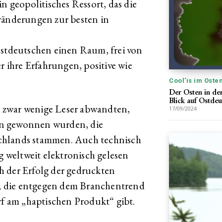
n geopolitisches Ressort, das die
ränderungen zur besten in
Ostdeutschen einen Raum, frei von
ihre Erfahrungen, positive wie
Cool'is im Oste
Der Osten in de
Blick auf Ostde
ch zwar wenige Leser abwandten,
17/09/2024
en gewonnen wurden, die
chlands stammen. Auch technisch
g weltweit elektronisch gelesen
h der Erfolg der gedruckten
, die entgegen dem Branchentrend
rf am „haptischen Produkt“ gibt.