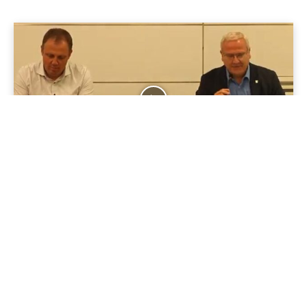
01:49:41
Cool'is im Osten
52. Sitzung des Stadtrates der Stadt Hoyerswerda
30/05/2024